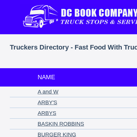
Truckers Directory - Fast Food With Tru
NAME
A and W
ARBY'S
ARBYS
BASKIN ROBBINS
BURGER KING