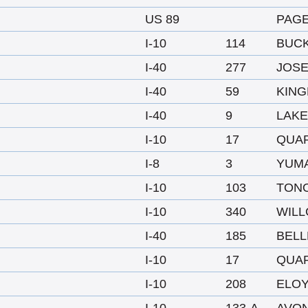
US 89
PAG
I-10
114
BUC
I-40
277
JOSE
I-40
59
KIN
I-40
9
LAKE
I-10
17
QUAR
I-8
3
YUM
I-10
103
TON
I-10
340
WIL
I-40
185
BEL
I-10
17
QUAR
I-10
208
ELO