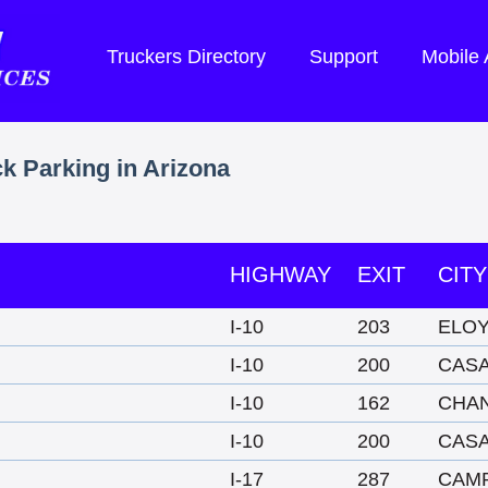
Truckers Directory
Support
Mobile
ck Parking in Arizona
HIGHWAY
EXIT
CITY
I-10
203
ELO
I-10
200
CAS
I-10
162
CHA
I-10
200
CAS
I-17
287
CAM