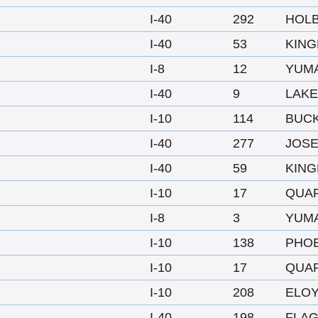
I-40
292
HOL
I-40
53
KIN
I-8
12
YUM
I-40
9
LAKE
I-10
114
BUC
I-40
277
JOSE
I-40
59
KIN
I-10
17
QUAR
I-8
3
YUM
I-10
138
PHO
I-10
17
QUAR
I-10
208
ELO
I-40
198
FLAG