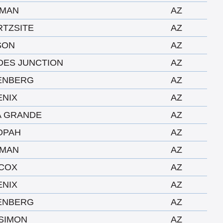
GMAN
AZ
TZSITE
AZ
SON
AZ
DES JUNCTION
AZ
ENBERG
AZ
ENIX
AZ
A GRANDE
AZ
OPAH
AZ
GMAN
AZ
LCOX
AZ
ENIX
AZ
ENBERG
AZ
SIMON
AZ