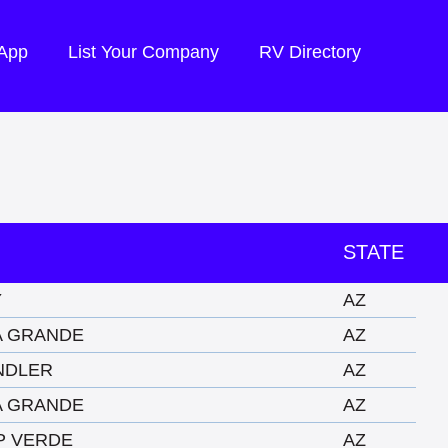
 App
List Your Company
RV Directory
STATE
Y
AZ
A GRANDE
AZ
NDLER
AZ
A GRANDE
AZ
P VERDE
AZ