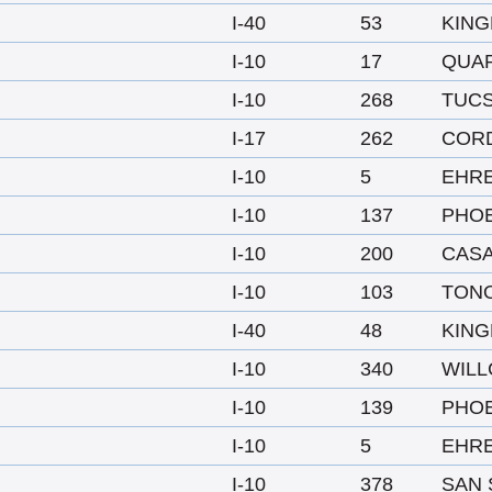
I-40
53
KIN
I-10
17
QUAR
I-10
268
TUC
I-17
262
COR
I-10
5
EHR
I-10
137
PHO
I-10
200
CAS
I-10
103
TON
I-40
48
KIN
I-10
340
WIL
I-10
139
PHO
I-10
5
EHR
I-10
378
SAN 