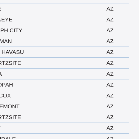
E
AZ
KEYE
AZ
PH CITY
AZ
GMAN
AZ
 HAVASU
AZ
TZSITE
AZ
A
AZ
OPAH
AZ
LCOX
AZ
LEMONT
AZ
TZSITE
AZ
Y
AZ