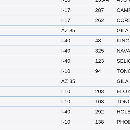
I-10
133-A
AVO
I-17
287
CAM
I-17
262
COR
AZ 85
GILA
I-40
48
KIN
I-40
325
NAV
I-40
123
SEL
I-10
94
TON
AZ 85
GILA
I-10
203
ELO
I-10
103
TON
I-40
292
HOL
I-10
138
PHO