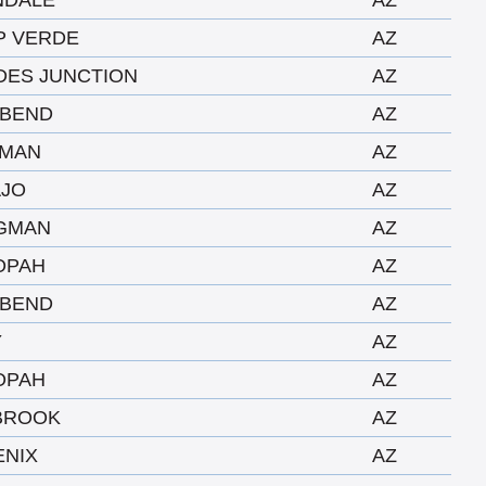
NDALE
AZ
P VERDE
AZ
DES JUNCTION
AZ
 BEND
AZ
GMAN
AZ
AJO
AZ
IGMAN
AZ
OPAH
AZ
 BEND
AZ
Y
AZ
OPAH
AZ
BROOK
AZ
ENIX
AZ