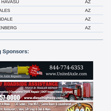
 HAVASU
AZ
ALES
AZ
NDALE
AZ
ENBERG
AZ
g Sponsors: