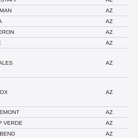
GMAN
AZ
A
AZ
ERON
AZ
E
AZ
ALES
AZ
COX
AZ
LEMONT
AZ
P VERDE
AZ
 BEND
AZ