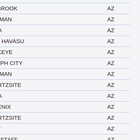
BROOK
AZ
GMAN
AZ
A
AZ
 HAVASU
AZ
KEYE
AZ
PH CITY
AZ
GMAN
AZ
TZSITE
AZ
A
AZ
ENIX
AZ
TZSITE
AZ
Y
AZ
STAFF
AZ