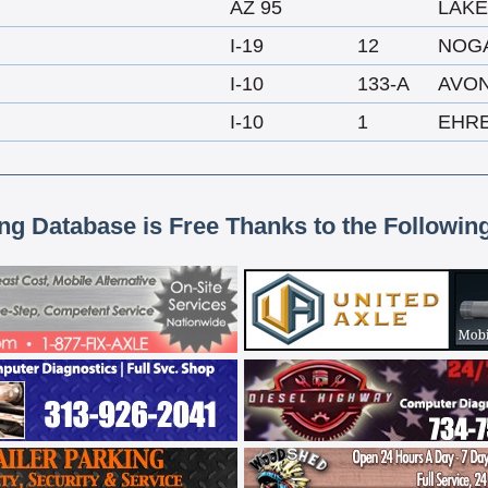
AZ 95
LAKE
I-19
12
NOG
I-10
133-A
AVO
I-10
1
EHR
ing Database is Free Thanks to the Followin