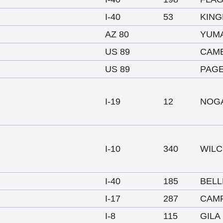
I-40
53
KIN
AZ 80
YUM
US 89
CAM
US 89
PAG
I-19
12
NOG
I-10
340
WIL
I-40
185
BEL
I-17
287
CAM
I-8
115
GILA